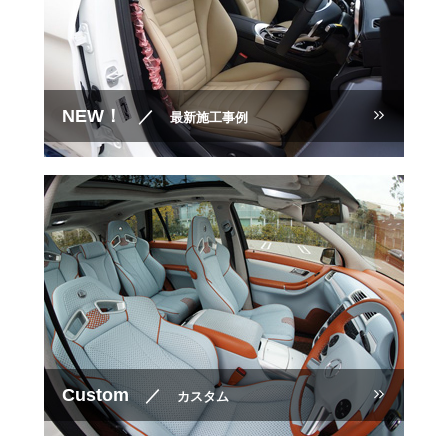
NEW！
／
最新施工事例
Custom
／
カスタム